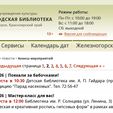
Сервисы
Календарь дат
Железногорск
>
Новости
>
Анонсы мероприятий
редыдущая
страница
1
,
2
,
3
,
4
,
5
,
6
,
7
,
Следующая »
»
.26 | Поехали за бабочками!
уста в 10:30
Детская библиотека им. А. П. Гайдара (п
дицию "Парад насекомых". Тел. 72-56-47
.26 | Мастер-класс для вас!
уста в 12:00
Библиотека им. Р. Солнцева (ул. Ленина, 3
еская и креативная роспись гипсовых форм" в рамках авт