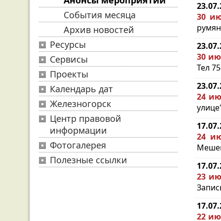
Анонсы мероприятий
23.07
События месяца
30 ию
румян
Архив новостей
Ресурсы
23.07
30 ию
Сервисы
Тел 75
Проекты
23.07
Календарь дат
24 ию
Железногорск
улице"
Центр правовой
17.07
информации
24 ию
Фотогалерея
Мешен
Полезные ссылки
17.07
23 ию
Запись
17.07
22 ию