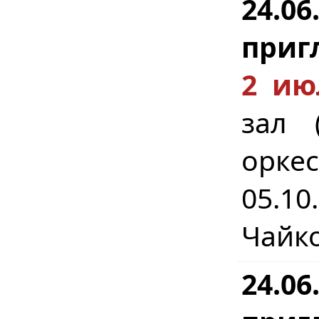
24.0
приг
2 ию
зал (
орке
05.1
Чайко
24.0