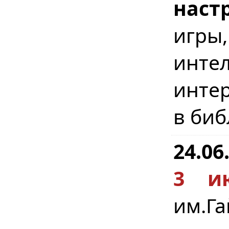
наст
игр
инте
интер
в биб
24.06
3 и
им.Г