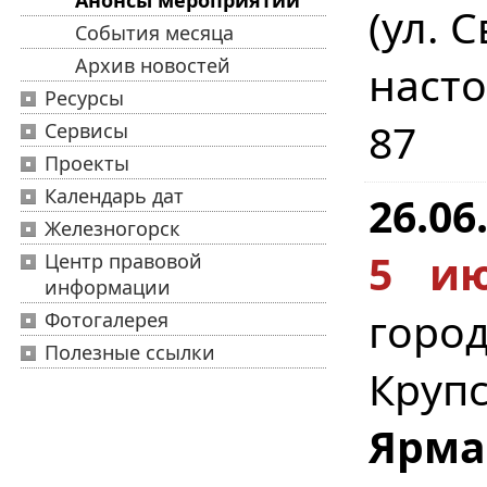
Анонсы мероприятий
(ул. 
События месяца
Архив новостей
насто
Ресурсы
87
Сервисы
Проекты
Календарь дат
26.06
Железногорск
5 ию
Центр правовой
информации
город
Фотогалерея
Полезные ссылки
Круп
Ярма