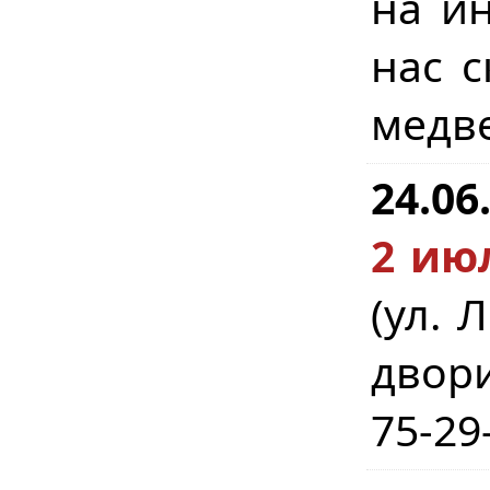
на ин
нас с
медве
24.06
2 июл
(ул. 
двори
75-29