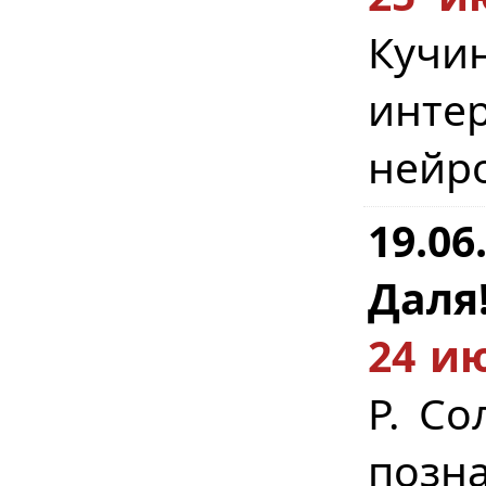
Кучин
инт
нейро
19.0
Даля
24 ию
Р. Со
позн