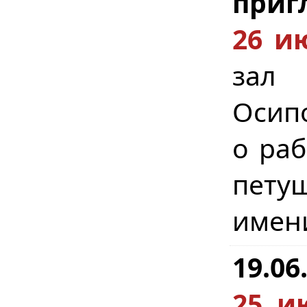
приг
26 и
зал (
Осипо
о раб
петуш
имени
19.06
25 и