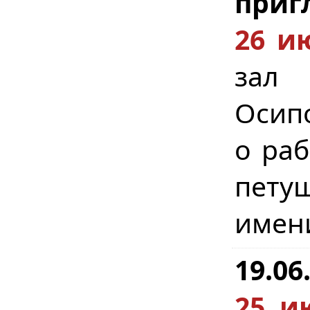
приг
26 и
зал (
Осипо
о раб
петуш
имени
19.06
25 и