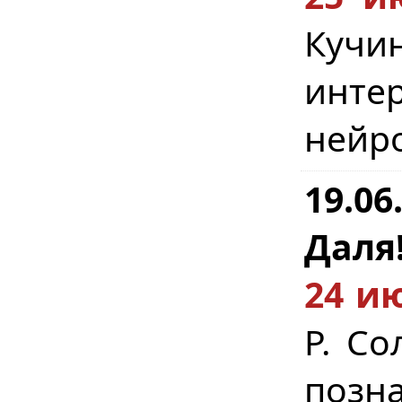
Кучин
инт
нейро
19.0
Даля
24 ию
Р. Со
позн