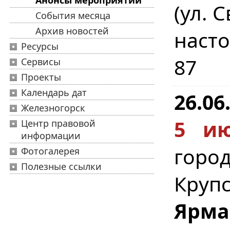
Анонсы мероприятий
(ул. 
События месяца
Архив новостей
насто
Ресурсы
87
Сервисы
Проекты
Календарь дат
26.06
Железногорск
5 ию
Центр правовой
информации
город
Фотогалерея
Полезные ссылки
Круп
Ярма