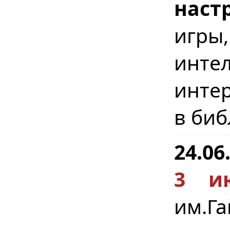
наст
игр
инте
интер
в биб
24.06
3 и
им.Г