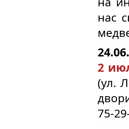
на ин
нас с
медве
24.06
2 июл
(ул. 
двори
75-29