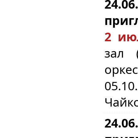
24.0
приг
2 ию
зал (
орке
05.1
Чайко
24.0