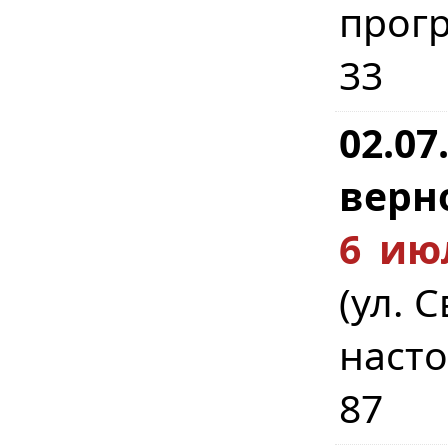
прог
33
02.07
верн
6 ию
(ул. 
насто
87