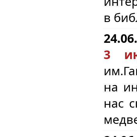
интер
в биб
24.06
3 и
им.Г
на ин
нас с
медве