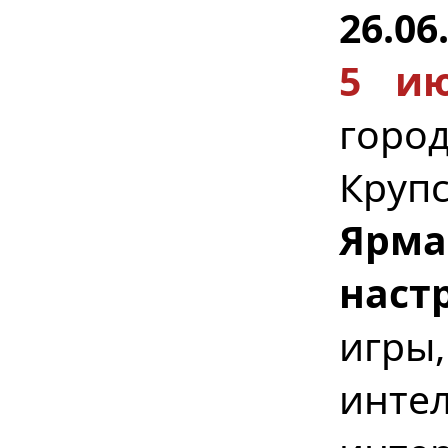
26.06
5 ию
город
Круп
Ярма
наст
игр
инте