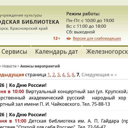
Сервисы
Календарь дат
Железногорск
>
Новости
>
Анонсы мероприятий
редыдущая
страница
1
,
2
,
3
,
4
,
5
,
6
,
7
,
Следующая »
»
.26 | Ко Дню России!
ня в 10:00
Виртуальный концертный зал (ул. Крупской,
арственный академический русский народный хор 
ртный зал имени П. И. Чайковского. Тел. 75-88-13
.26 | Ко Дню России!
ня в 11:00
Детская библиотека им. А. П. Гайдара (пр
ствие "Открой для себя Россию". Тел. 72-56-47.