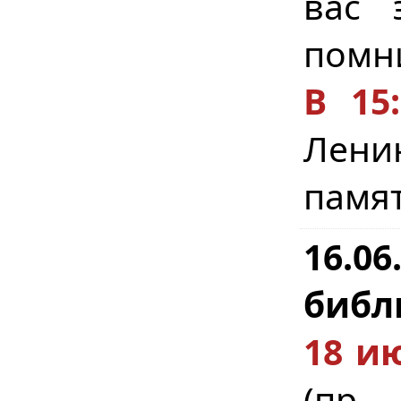
вас 
помни
В 15:
Ленин
памят
16.0
библ
18 и
(пр.