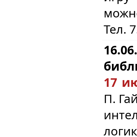
можн
Тел. 
16.0
библ
17 ию
П. Га
инте
логи