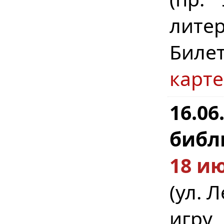
литер
Биле
карте
16.0
библ
18 ию
(ул. 
игру