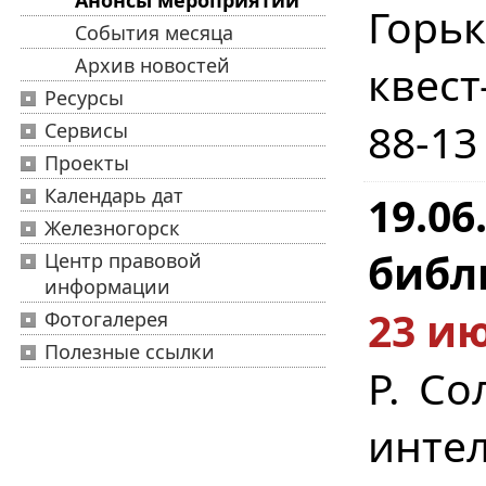
Анонсы мероприятий
Горь
События месяца
Архив новостей
квест
Ресурсы
88-13
Сервисы
Проекты
Календарь дат
19.0
Железногорск
библ
Центр правовой
информации
23 ию
Фотогалерея
Полезные ссылки
Р. Со
инт