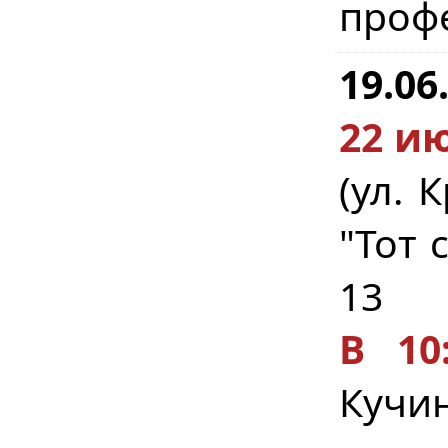
профе
19.06
22 ию
(ул. 
"Тот 
13
В 10:
Кучин